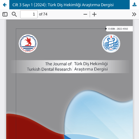
Cilt 3 Sayı 1 (2024): Türk Diş Hekimliği Araştırma Dergisi