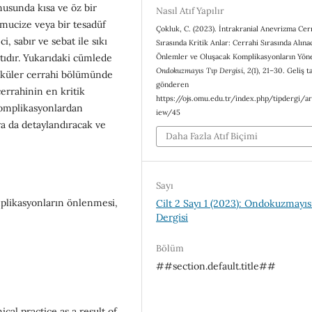
usunda kısa ve öz bir
Nasıl Atıf Yapılır
 mucize veya bir tesadüf
Çokluk, C. (2023). İntrakranial Anevrizma Cer
i, sabır ve sebat ile sıkı
Sırasında Kritik Anlar: Cerrahi Sırasında Alına
Önlemler ve Oluşacak Komplikasyonların Yöne
atıdır. Yukarıdaki cümlede
Ondokuzmayıs Tıp Dergisi
,
2
(1), 21–30. Geliş t
asküler cerrahi bölümünde
gönderen
cerrahinin en kritik
https://ojs.omu.edu.tr/index.php/tipdergi/ar
komplikasyonlardan
iew/45
ra da detaylandıracak ve
Daha Fazla Atıf Biçimi
Sayı
mplikasyonların önlenmesi,
Cilt 2 Sayı 1 (2023): Ondokuzmayıs
Dergisi
Bölüm
##section.default.title##
al practice as a result of