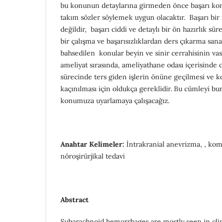
bu konunun detaylarına girmeden önce başarı kon
takım sözler söylemek uygun olacaktır. Başarı bir
değildir, başarı ciddi ve detaylı bir ön hazırlık sürec
bir çalışma ve başarısızlıklardan ders çıkarma san
bahsedilen konular beyin ve sinir cerrahisinin v
ameliyat sırasında, ameliyathane odası içerisinde 
sürecinde ters giden işlerin önüne geçilmesi ve 
kaçınılması için oldukça gereklidir. Bu cümleyi bu
konumuza uyarlamaya çalışacağız.
Anahtar Kelimeler:
İntrakranial anevrizma, , ko
nöroşirürjikal tedavi
Abstract
Subarachnoid hemorrhages are mostly seen in clinic