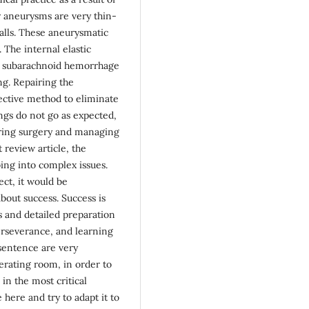
r aneurysms are very thin-
walls. These aneurysmatic
 The internal elastic
ter subarachnoid hemorrhage
ng. Repairing the
ective method to eliminate
ings do not go as expected,
ring surgery and managing
 review article, the
oing into complex issues.
ect, it would be
bout success. Success is
us and detailed preparation
erseverance, and learning
sentence are very
erating room, in order to
in the most critical
 here and try to adapt it to