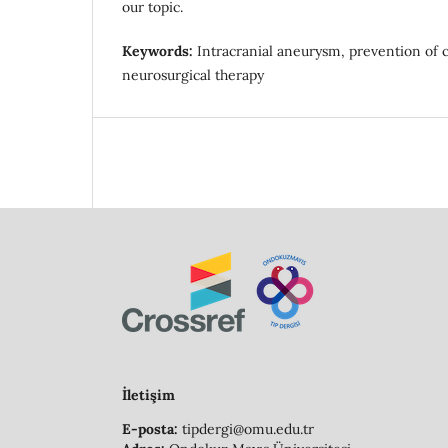
our topic.
Keywords:
Intracranial aneurysm, prevention of 
neurosurgical therapy
İletişim
E-posta:
tipdergi@omu.edu.tr