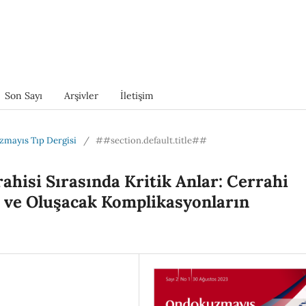
Son Sayı
Arşivler
İletişim
uzmayıs Tıp Dergisi
/
##section.default.title##
ahisi Sırasında Kritik Anlar: Cerrahi
r ve Oluşacak Komplikasyonların