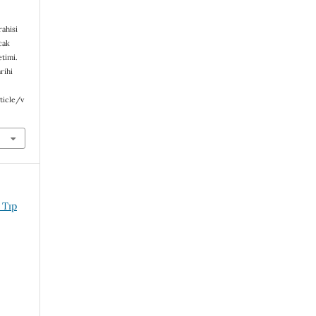
rahisi
cak
timi.
arihi
ticle/v
 Tıp