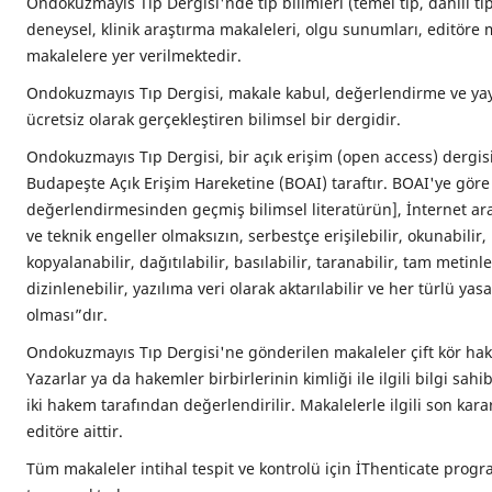
Ondokuzmayıs Tıp Dergisi'nde tıp bilimleri (temel tıp, dahili tıp v
deneysel, klinik araştırma makaleleri, olgu sunumları, editöre
makalelere yer verilmektedir.
Ondokuzmayıs Tıp Dergisi, makale kabul, değerlendirme ve ya
ücretsiz olarak gerçekleştiren bilimsel bir dergidir.
Ondokuzmayıs Tıp Dergisi, bir açık erişim (open access) dergi
Budapeşte Açık Erişim Hareketine (BOAI) taraftır. BOAI'ye göre
değerlendirmesinden geçmiş bilimsel literatürün], İnternet aracı
ve teknik engeller olmaksızın, serbestçe erişilebilir, okunabilir, i
kopyalanabilir, dağıtılabilir, basılabilir, taranabilir, tam metinle
dizinlenebilir, yazılıma veri olarak aktarılabilir ve her türlü yasa
olması”dır.
Ondokuzmayıs Tıp Dergisi'ne gönderilen makaleler çift kör hake
Yazarlar ya da hakemler birbirlerinin kimliği ile ilgili bilgi sah
iki hakem tarafından değerlendirilir. Makalelerle ilgili son kara
editöre aittir.
Tüm makaleler intihal tespit ve kontrolü için İThenticate progra