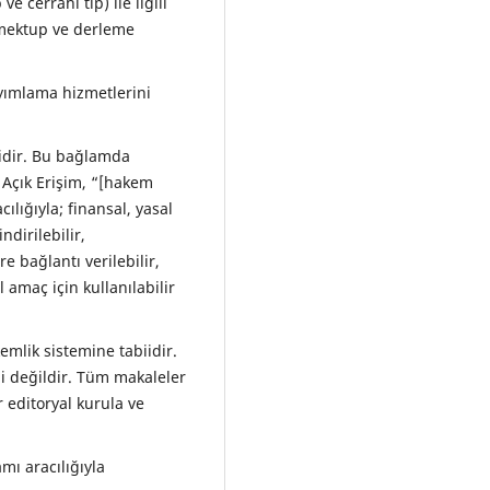
e cerrahi tıp) ile ilgili
 mektup ve derleme
yımlama hizmetlerini
sidir. Bu bağlamda
 Açık Erişim, “[hakem
lığıyla; finansal, yasal
ndirilebilir,
re bağlantı verilebilir,
l amaç için kullanılabilir
mlik sistemine tabiidir.
ibi değildir. Tüm makaleler
r editoryal kurula ve
mı aracılığıyla