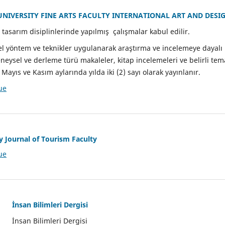
NIVERSITY FINE ARTS FACULTY INTERNATIONAL ART AND DESI
tasarım disiplinlerinde yapılmış çalışmalar kabul edilir.
el yöntem ve teknikler uygulanarak araştırma ve incelemeye dayalı 
eysel ve derleme türü makaleler, kitap incelemeleri ve belirli tema
 Mayıs ve Kasım aylarında yılda iki (2) sayı olarak yayınlanır.
ue
 Journal of Tourism Faculty
ue
İnsan Bilimleri Dergisi
İnsan Bilimleri Dergisi