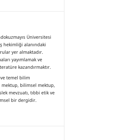
ndokuzmayıs Üniversitesi
ş hekimliği alanındaki
rular yer almaktadır.
maları yayımlamak ve
iteratüre kazandırmaktır.
 ve temel bilim
 mektup, bilimsel mektup,
slek mevzuatı, tıbbi etik ve
imsel bir dergidir.